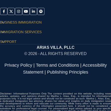
BUSINESS IMMIGRATION
IMMIGRATION SERVICES
SUPPORT
ARIAS VILLA, PLLC
© 2026 - ALL RIGHTS RESERVED
Privacy Policy
|
Terms and Conditions
|
Accessibility
Statement
|
Publishing Principles
Disclaimer: Informational Purposes Only The content provided on this website, including news
articles, updates, and opinions shared by Martha L. Arias, Esq., is intended for informational
purposes only. It is not legal advice and should not be construed as such. Martha L. Arias, Esq.,
a dedicated immigration law attorney, shares her views and insights on daily immigration news
and developments to inform and educate our community. While every effort is made to ensure
the accuracy and currency of the information presented here, it should not be considered a
substitute for professional legal counsel. For personalized legal advice tailored to your specific
situation, we encourage visitors to contact Arias Villa Law directly at (305) 233-3110 during our