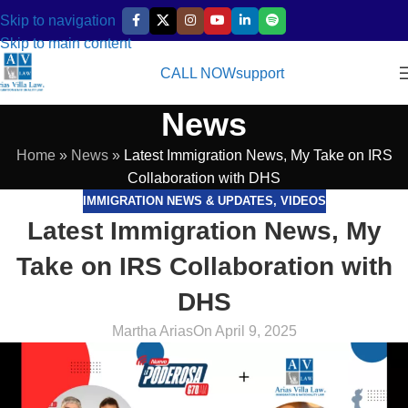
Skip to navigation
Skip to main content
CALL NOW
support
News
Home
»
News
»
Latest Immigration News, My Take on IRS
Collaboration with DHS
IMMIGRATION NEWS & UPDATES
,
VIDEOS
Latest Immigration News, My
Take on IRS Collaboration with
DHS
Martha Arias
On April 9, 2025