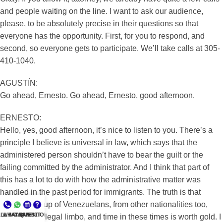
and people waiting on the line. I want to ask our audience,
please, to be absolutely precise in their questions so that
everyone has the opportunity. First, for you to respond, and
second, so everyone gets to participate. We’ll take calls at 305-
410-1040.
AGUSTÍN:
Go ahead, Ernesto. Go ahead, Ernesto, good afternoon.
ERNESTO:
Hello, yes, good afternoon, it’s nice to listen to you. There’s a
principle I believe is universal in law, which says that the
administered person shouldn’t have to bear the guilt or the
failing committed by the administrator. And I think that part of
this has a lot to do with how the administrative matter was
handled in the past period for immigrants. The truth is that
there’s a group of Venezuelans, from other nationalities too,
LL NOW
WHATSAPP
CONSULT
QUESTIONS?
who are in a legal limbo, and time in these times is worth gold. I