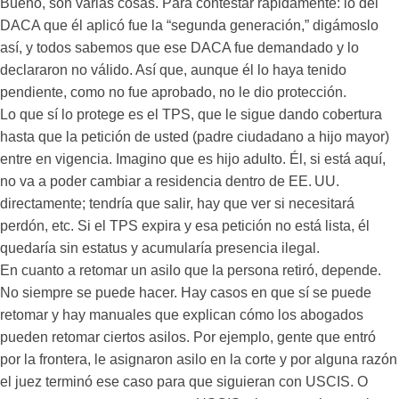
Bueno, son varias cosas. Para contestar rápidamente: lo del
DACA que él aplicó fue la “segunda generación,” digámoslo
así, y todos sabemos que ese DACA fue demandado y lo
declararon no válido. Así que, aunque él lo haya tenido
pendiente, como no fue aprobado, no le dio protección.
Lo que sí lo protege es el TPS, que le sigue dando cobertura
hasta que la petición de usted (padre ciudadano a hijo mayor)
entre en vigencia. Imagino que es hijo adulto. Él, si está aquí,
no va a poder cambiar a residencia dentro de EE. UU.
directamente; tendría que salir, hay que ver si necesitará
perdón, etc. Si el TPS expira y esa petición no está lista, él
quedaría sin estatus y acumularía presencia ilegal.
En cuanto a retomar un asilo que la persona retiró, depende.
No siempre se puede hacer. Hay casos en que sí se puede
retomar y hay manuales que explican cómo los abogados
pueden retomar ciertos asilos. Por ejemplo, gente que entró
por la frontera, le asignaron asilo en la corte y por alguna razón
el juez terminó ese caso para que siguieran con USCIS. O