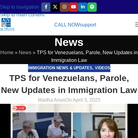
Skip to navigation
Skip to main content
CALL NOW
support
News
Home
»
News
»
TPS for Venezuelans, Parole, New Updates in
Immigration Law
IMMIGRATION NEWS & UPDATES
,
VIDEOS
TPS for Venezuelans, Parole,
New Updates in Immigration Law
Martha Arias
On April 3, 2025