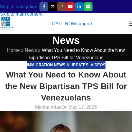
Skip to navigation
Skip to main content
CALL NOW
support
News
Home
»
News
»
What You Need to Know About the New
Bipartisan TPS Bill for Venezuelans
IMMIGRATION NEWS & UPDATES
,
VIDEOS
What You Need to Know About
the New Bipartisan TPS Bill for
Venezuelans
Martha Arias
On May 17, 2025