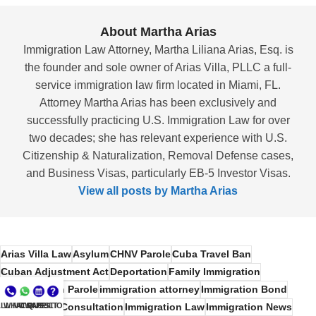
About Martha Arias
Immigration Law Attorney, Martha Liliana Arias, Esq. is
the founder and sole owner of Arias Villa, PLLC a full-
service immigration law firm located in Miami, FL.
Attorney Martha Arias has been exclusively and
successfully practicing U.S. Immigration Law for over
two decades; she has relevant experience with U.S.
Citizenship & Naturalization, Removal Defense cases,
and Business Visas, particularly EB-5 Investor Visas.
View all posts by Martha Arias
Arias Villa Law
Asylum
CHNV Parole
Cuba Travel Ban
Cuban Adjustment Act
Deportation
Family Immigration
Humanitarian Parole
immigration attorney
Immigration Bond
LL NOW
WHATSAPP
CONSULT
QUESTIONS?
Immigration Consultation
Immigration Law
Immigration News