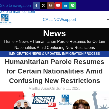
Skip to navigation
Skip to main content
CALL NOW
support
News
Home
»
News
»
Humanitarian Parole Resumes for Certain
Nationalities Amid Confusing New Restrictions
IMMIGRATION NEWS & UPDATES
,
IMMIGRATION PROCESS
Humanitarian Parole Resumes
EXPLAINED
,
VIDEOS
for Certain Nationalities Amid
Confusing New Restrictions
Martha Arias
On June 11, 2025